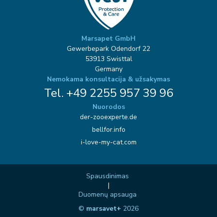
Marsapet GmbH
Gewerbepark Odendorf 22
53913 Swisttal
Germany
Nemokama konsultacija & užsakymas
Tel. +49 2255 957 39 96
Nuorodos
der-zooexperte.de
bellfor.info
i-love-my-cat.com
Spausdinimas
|
Duomenų apsauga
©
marsavet+
2026