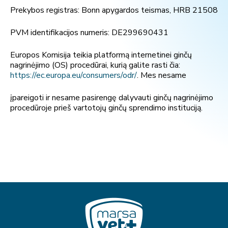
Prekybos registras: Bonn apygardos teismas, HRB 21508
PVM identifikacijos numeris: DE299690431
Europos Komisija teikia platformą internetinei ginčų
nagrinėjimo (OS) procedūrai, kurią galite rasti čia:
https://ec.europa.eu/consumers/odr/
. Mes nesame
įpareigoti ir nesame pasirengę dalyvauti ginčų nagrinėjimo
procedūroje prieš vartotojų ginčų sprendimo instituciją.