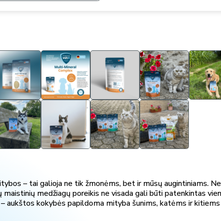
bos – tai galioja ne tik žmonėms, bet ir mūsų augintiniams. Nesv
maistinių medžiagų poreikis ne visada gali būti patenkintas vien
– aukštos kokybės papildoma mityba šunims, katėms ir kitiems 