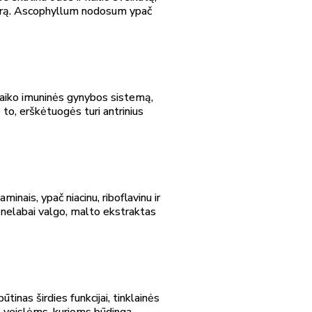
 florą. Ascophyllum nodosum ypač
palaiko imuninės gynybos sistemą,
 to, erškėtuogės turi antrinius
inais, ypač niacinu, riboflavinu ir
ie nelabai valgo, malto ekstraktas
tinas širdies funkcijai, tinklainės
ms veislėms, kurioms būdinga