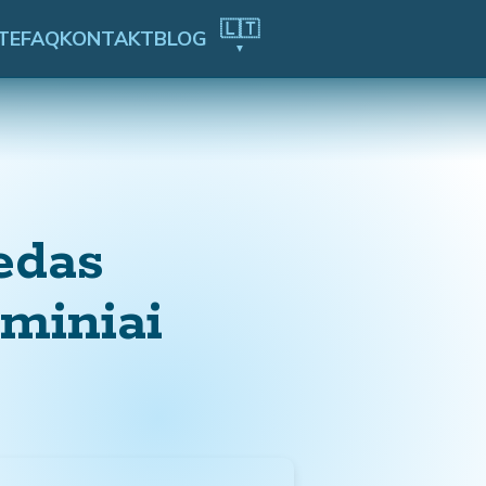
🇱🇹
TE
FAQ
KONTAKT
BLOG
▼
edas
miniai