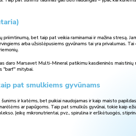
taria)
čių priimtinumą, bet taip pat veikia raminamai ir mažina stresą. Ja
nervingiems arba užsislėpusiems gyvūnams tai yra privalumas. Tai
priemonių.
as daro Marsavet Multi-Mineral patikimu kasdieninės maistinių 
s "barf" mitybai.
 taip pat smulkiems gyvūnams
 šunims ir katėms, bet puikiai naudojamas ir kaip maisto papilda
ėlėms ar papūgoms. Taip pat smulkūs gyvūnai, tokie kaip ežiai i
ekso. Įeikę mikronutrientai, pvz., spirulina ir erškėtuogės, stipr