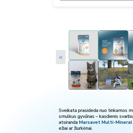
«
Sveikata prasideda nuo tinkamos mity
smulkus gyvūnas – kasdienis svarbių 
atsiranda
Marsavet Multi-Mineral
ežiai ar žiurkėnai.