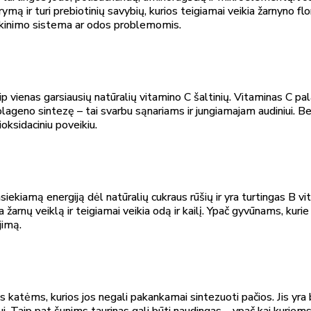
ymą ir turi prebiotinių savybių, kurios teigiamai veikia žarnyno
škinimo sistema ar odos problemomis.
aip vienas garsiausių natūralių vitamino C šaltinių. Vitaminas C 
olageno sintezę – tai svarbu sąnariams ir jungiamajam audiniui. Be
ioksidaciniu poveikiu.
ekiamą energiją dėl natūralių cukraus rūšių ir yra turtingas B vitam
na žarnų veiklą ir teigiamai veikia odą ir kailį. Ypač gyvūnams, kur
jimą.
 katėms, kurios jos negali pakankamai sintezuoti pačios. Jis yra bū
mui. Taip pat šunims taurinas gali būti naudingas – ypač kai kurie