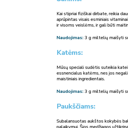
Kai stipriai fiziškai dirbate, reiki
aprūpintas visais esminiais vitamina
ir visoms veislėms, ir gali būti mait
Naudojimas:
3 g miltelių maišyti s
Katėms:
Mūsų speciali sudėtis suteikia katei
essnencialus katėms, nes jos negali
maistiniais ingredientais.
Naudojimas:
3 g miltelių maišyti s
Paukščiams:
Subalansuotas aukštos kokybės balt
palaikymui. Šios medžiagos užtikrin