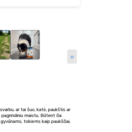
»
arbu, ar tai šuo, katė, paukštis ar
 pagrindiniu maistu. Būtent čia
gyvūnams, tokiems kaip paukščiai,