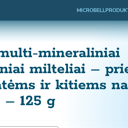
MICROBELL
PRODUK
ulti-mineraliniai
iai milteliai – pri
tėms ir kitiems na
– 125 g