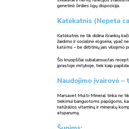
genetinė širdies ligų dispozicija.
Katėkatnis (Nepeta ca
Katėkatnis ne tik didina išrankių ka
žaidimo ir socialinė elgsena, ypač 
katėms – be dirbtinių jais viliojimo 
Šis kruopščiai subalansuotas recept
įprastoje mityboje, tiek kaip papilda
Naudojimo įvairovė –
Marsavet Multi-Mineral tinka ne tik
tiekimui banguotoms papūgoms, kanar
natūralios vitaminų ir mineralų kompl
atsparumą.
Šunims: