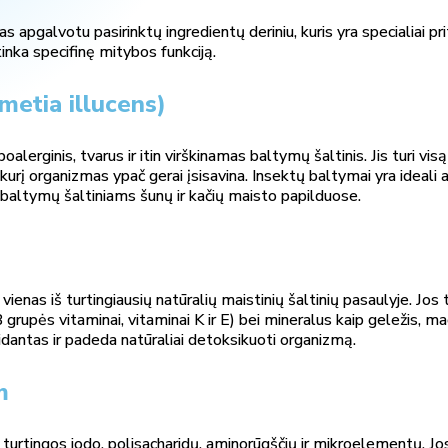
apgalvotu pasirinktų ingredientų deriniu, kuris yra specialiai pri
inka specifinę mitybos funkciją.
metia illucens)
lerginis, tvarus ir itin virškinamas baltymų šaltinis. Jis turi visą 
urį organizmas ypač gerai įsisavina. Insektų baltymai yra ideali 
 baltymų šaltiniams šunų ir kačių maisto papilduose.
ienas iš turtingiausių natūralių maistinių šaltinių pasaulyje. Jos
rupės vitaminai, vitaminai K ir E) bei mineralus kaip geležis, magni
idantas ir padeda natūraliai detoksikuoti organizmą.
m
turtingos jodo, polisacharidų, aminorūgščių ir mikroelementų. Jose