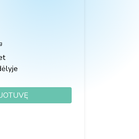
g
et
ėlyje
DUOTUVĘ