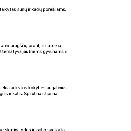
taikytas šunų ir kačių poreikiams.
aminorūgščių profilį ir suteikia
alternatyva jautriems gyvūnams ir
 tiekia aukštos kokybės augalinius
s ir kalis. Spirulina stiprina
 skatina odos ir kailio sveikatą,