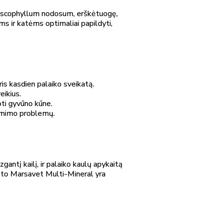
ą, Ascophyllum nodosum, erškėtuogę,
ims ir katėms optimaliai papildyti,
is kasdien palaiko sveikatą.
eikius.
oti gyvūno kūne.
iėmimo problemų.
zgantį kailį, ir palaiko kaulų apykaitą
ėl to Marsavet Multi-Mineral yra