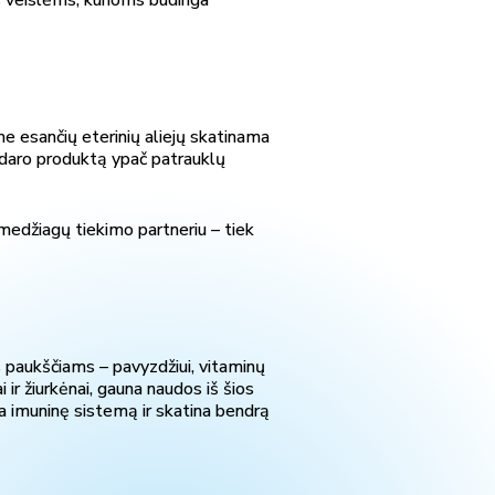
me esančių eterinių aliejų skatinama
 daro produktą ypač patrauklų
medžiagų tiekimo partneriu – tiek
s paukščiams – pavyzdžiui, vitaminų
r žiurkėnai, gauna naudos iš šios
ina imuninę sistemą ir skatina bendrą