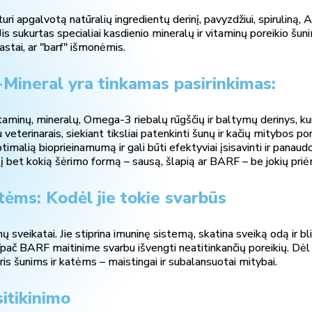
uri apgalvotą natūralių ingredientų derinį, pavyzdžiui, spirulin
Jis sukurtas specialiai kasdienio mineralų ir vitaminų poreikio šun
astai, ar "barf" išmonėmis.
Mineral yra tinkamas pasirinkimas:
aminų, mineralų, Omega-3 riebalų rūgščių ir baltymų derinys, kur
eterinarais, siekiant tiksliai patenkinti šunų ir kačių mitybos por
ptimalią bioprieinamumą ir gali būti efektyviai įsisavinti ir panaud
s į bet kokią šėrimo formą – sausą, šlapią ar BARF – be jokių pr
tėms: Kodėl jie tokie svarbūs
nų sveikatai. Jie stiprina imuninę sistemą, skatina sveiką odą ir bli
. Ypač BARF maitinime svarbu išvengti neatitinkančių poreikių. D
 šunims ir katėms – maistingai ir subalansuotai mitybai.
sitikinimo