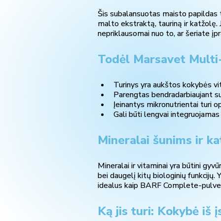
Šis subalansuotas maisto papildas t
malto ekstraktą, tauriną ir katžolę. 
nepriklausomai nuo to, ar šeriate įpr
Todėl Marsavet Multi-
Turinys yra aukštos kokybės vit
Parengtas bendradarbiaujant su v
Įeinantys mikronutrientai turi o
Gali būti lengvai integruojama
Mineralai šunims ir ka
Mineralai ir vitaminai yra būtini gyvū
bei daugelį kitų biologinių funkcijų
idealus kaip BARF Complete-pulveris
Ką jis turi: Kokybė iš į