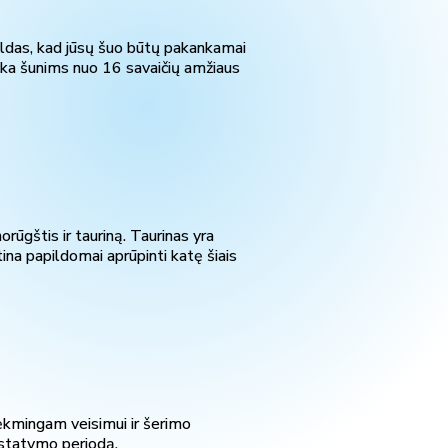
pildas, kad jūsų šuo būtų pakankamai
inka šunims nuo 16 savaičių amžiaus
rūgštis ir tauriną. Taurinas yra
na papildomai aprūpinti katę šiais
ėkmingam veisimui ir šerimo
istatymo periodą.