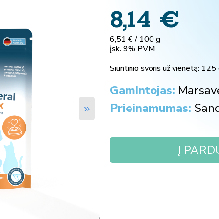
8,14
€
6,51 € / 100 g
įsk. 9% PVM
Siuntinio svoris už vienetą:
125 
Gamintojas:
Marsav
Prieinamumas:
Sand
»
Į PAR