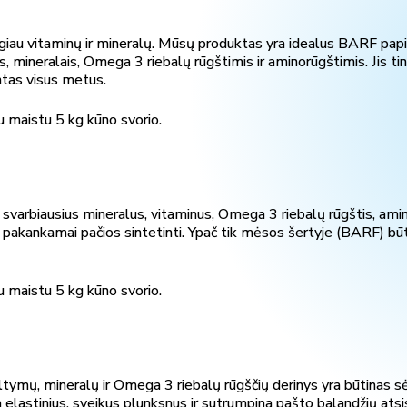
a daugiau vitaminų ir mineralų. Mūsų produktas yra idealus BARF pa
is, mineralais, Omega 3 riebalų rūgštimis ir aminorūgštimis. Jis t
intas visus metus.
u maistu 5 kg kūno svorio.
 svarbiausius mineralus, vitaminus, Omega 3 riebalų rūgštis, amino
 pakankamai pačios sintetinti. Ypač tik mėsos šertyje (BARF) būti
u maistu 5 kg kūno svorio.
ymų, mineralų ir Omega 3 riebalų rūgščių derinys yra būtinas s
a elastinius, sveikus plunksnus ir sutrumpina pašto balandžių ats