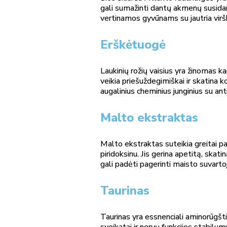
gali sumažinti dantų akmenų susidar
vertinamos gyvūnams su jautria vir
Erškėtuogė
Laukinių rožių vaisius yra žinomas k
veikia priešuždegimiškai ir skatina k
augalinius cheminius junginius su ant
Malto ekstraktas
Malto ekstraktas suteikia greitai pasi
piridoksinu. Jis gerina apetitą, skati
gali padėti pagerinti maisto suvarto
Taurinas
Taurinas yra essnenciali aminorūgštis
sveikatai ir nervų funkcijos stabilu