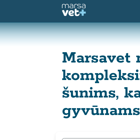
Marsavet m
kompleksin
šunims, ka
gyvūnams 