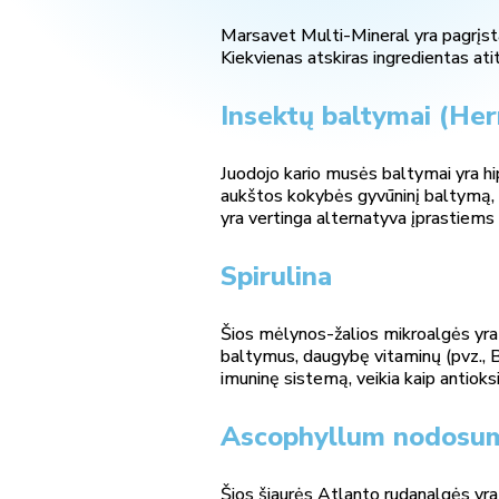
Marsavet Multi-Mineral yra pagrįstas 
Kiekvienas atskiras ingredientas atit
Insektų baltymai (Her
Juodojo kario musės baltymai yra hipoa
aukštos kokybės gyvūninį baltymą, k
yra vertinga alternatyva įprastiems
Spirulina
Šios mėlynos-žalios mikroalgės yra v
baltymus, daugybę vitaminų (pvz., B g
imuninę sistemą, veikia kaip antioks
Ascophyllum nodosu
Šios šiaurės Atlanto rudanalgės yra 