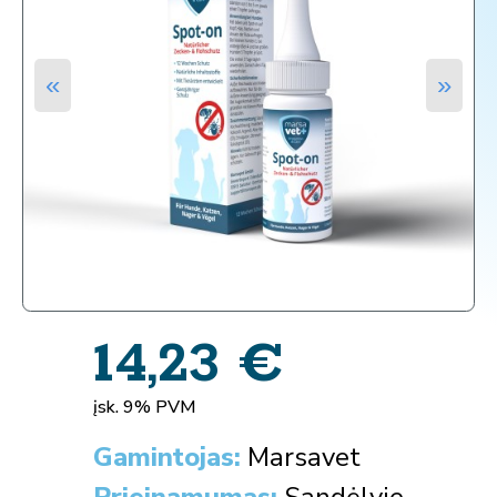
«
»
14,23
€
įsk. 9% PVM
Gamintojas:
Marsavet
Prieinamumas:
Sandėlyje