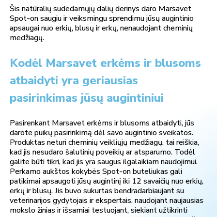
Šis natūralių sudedamųjų dalių derinys daro Marsavet
Spot-on saugiu ir veiksmingu sprendimu jūsų augintinio
apsaugai nuo erkių, blusų ir erkų, nenaudojant cheminių
medžiagų.
Kodėl Marsavet erkėms ir blusoms
atbaidyti yra geriausias
pasirinkimas jūsų augintiniui
Pasirenkant Marsavet erkėms ir blusoms atbaidyti, jūs
darote puikų pasirinkimą dėl savo augintinio sveikatos.
Produktas neturi cheminių veikliųjų medžiagų, tai reiškia,
kad jis nesudaro šalutinių poveikių ar atsparumo. Todėl
galite būti tikri, kad jis yra saugus ilgalaikiam naudojimui.
Perkamo aukštos kokybės Spot-on buteliukas gali
patikimai apsaugoti jūsų augintinį iki 12 savaičių nuo erkių,
erkų ir blusų. Jis buvo sukurtas bendradarbiaujant su
veterinarijos gydytojais ir ekspertais, naudojant naujausias
mokslo žinias ir išsamiai testuojant, siekiant užtikrinti