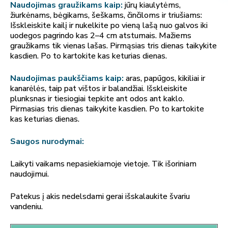
Naudojimas graužikams kaip:
jūrų kiaulytėms,
žiurkėnams, bėgikams, šeškams, činčiloms ir triušiams:
Išskleiskite kailį ir nukelkite po vieną lašą nuo galvos iki
uodegos pagrindo kas 2–4 cm atstumais. Mažiems
graužikams tik vienas lašas. Pirmąsias tris dienas taikykite
kasdien. Po to kartokite kas keturias dienas.
Naudojimas paukščiams kaip:
aras, papūgos, kikiliai ir
kanarėlės, taip pat vištos ir balandžiai. Išskleiskite
plunksnas ir tiesiogiai tepkite ant odos ant kaklo.
Pirmasias tris dienas taikykite kasdien. Po to kartokite
kas keturias dienas.
Saugos nurodymai:
Laikyti vaikams nepasiekiamoje vietoje. Tik išoriniam
naudojimui.
Patekus į akis nedelsdami gerai išskalaukite švariu
vandeniu.