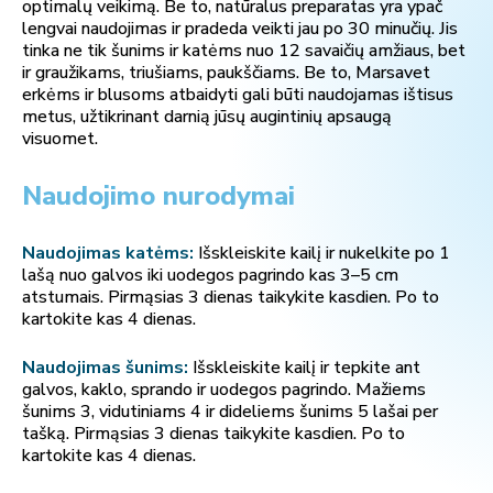
optimalų veikimą. Be to, natūralus preparatas yra ypač
lengvai naudojimas ir pradeda veikti jau po 30 minučių. Jis
tinka ne tik šunims ir katėms nuo 12 savaičių amžiaus, bet
ir graužikams, triušiams, paukščiams. Be to, Marsavet
erkėms ir blusoms atbaidyti gali būti naudojamas ištisus
metus, užtikrinant darnią jūsų augintinių apsaugą
visuomet.
Naudojimo nurodymai
Naudojimas katėms:
Išskleiskite kailį ir nukelkite po 1
lašą nuo galvos iki uodegos pagrindo kas 3–5 cm
atstumais. Pirmąsias 3 dienas taikykite kasdien. Po to
kartokite kas 4 dienas.
Naudojimas šunims:
Išskleiskite kailį ir tepkite ant
galvos, kaklo, sprando ir uodegos pagrindo. Mažiems
šunims 3, vidutiniams 4 ir dideliems šunims 5 lašai per
tašką. Pirmąsias 3 dienas taikykite kasdien. Po to
kartokite kas 4 dienas.