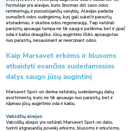
formulėje yra alavijas, kuris žinomas dėl savo odos
raminamųjų ir puoselėjančių savybių. Alavijas padeda
sumažinti odos sudirginimą, kurį gali sukelti parazitų
atsiradimas, ir skatina odos regeneraciją. Taip natūrali
parazitų apsauga tampa ne tik saugi ir patikima, bet ir ypač
odai ir kailiui draugiška. Jūsų augintinis išliks apsaugotas
nuo parazitų, nesausinant ar neerzinant odos.
Kaip Marsavet erkėms ir blusoms
atbaidyti esančios sudedamosios
dalys saugo jūsų augintinį
Marsavet Spot-on derina natūralių sudedamųjų dalių
asortimentą, kuris ne tik apsaugo nuo parazitų, bet ir
rūpinasi jūsų augintinio oda ir kailiu.
Vabzdžių aliejus:
Vabzdžių aliejus yra natūrali Marsavet Spot-on dalis,
turinti atgrasančią poveikį erkėms, blusoms ir erkutėms.