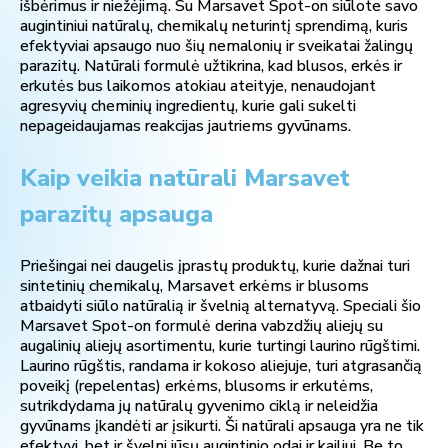
išbėrimus ir niežėjimą. Su Marsavet Spot-on siūlote savo
augintiniui natūralų, chemikalų neturintį sprendimą, kuris
efektyviai apsaugo nuo šių nemalonių ir sveikatai žalingų
parazitų. Natūrali formulė užtikrina, kad blusos, erkės ir
erkutės bus laikomos atokiau ateityje, nenaudojant
agresyvių cheminių ingredientų, kurie gali sukelti
nepageidaujamas reakcijas jautriems gyvūnams.
Kaip veikia natūrali Marsavet
parazitų apsauga
Priešingai nei daugelis įprastų produktų, kurie dažnai turi
sintetinių chemikalų, Marsavet erkėms ir blusoms
atbaidyti siūlo natūralią ir švelnią alternatyvą. Speciali šio
Marsavet Spot-on formulė derina vabzdžių aliejų su
augalinių aliejų asortimentu, kurie turtingi laurino rūgštimi.
Laurino rūgštis, randama ir kokoso aliejuje, turi atgrasančią
poveikį (repelentas) erkėms, blusoms ir erkutėms,
sutrikdydama jų natūralų gyvenimo ciklą ir neleidžia
gyvūnams įkandėti ar įsikurti. Ši natūrali apsauga yra ne tik
efektyvi, bet ir švelni jūsų augintinio odai ir kailiui. Be to,