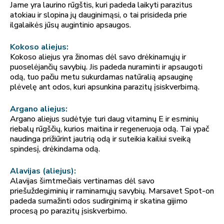
Jame yra laurino rūgštis, kuri padeda laikyti parazitus
atokiau ir slopina jų dauginimąsi, o tai prisideda prie
ilgalaikės jūsų augintinio apsaugos.
Kokoso aliejus:
Kokoso aliejus yra žinomas dėl savo drėkinamųjų ir
puoselėjančių savybių. Jis padeda nuraminti ir apsaugoti
odą, tuo pačiu metu sukurdamas natūralią apsauginę
plėvelę ant odos, kuri apsunkina parazitų įsiskverbimą.
Argano aliejus:
Argano aliejus sudėtyje turi daug vitaminų E ir esminių
riebalų rūgščių, kurios maitina ir regeneruoja odą. Tai ypač
naudinga prižiūrint jautrią odą ir suteikia kailiui sveiką
spindesį, drėkindama odą.
Alavijas (aliejus):
Alavijas šimtmečiais vertinamas dėl savo
priešuždegiminių ir raminamųjų savybių. Marsavet Spot-on
padeda sumažinti odos sudirginimą ir skatina gijimo
procesą po parazitų įsiskverbimo.